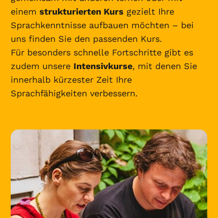
einem
strukturierten Kurs
gezielt Ihre
Sprachkenntnisse aufbauen möchten – bei
uns finden Sie den passenden Kurs.
Für besonders schnelle Fortschritte gibt es
zudem unsere
Intensivkurse
, mit denen Sie
innerhalb kürzester Zeit Ihre
Sprachfähigkeiten verbessern.