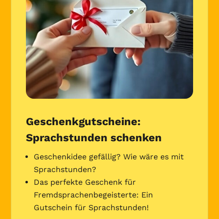
Geschenkgutscheine:
Sprachstunden schenken
Geschenkidee gefällig? Wie wäre es mit
Sprachstunden?
Das perfekte Geschenk für
Fremdsprachenbegeisterte: Ein
Gutschein für Sprachstunden!